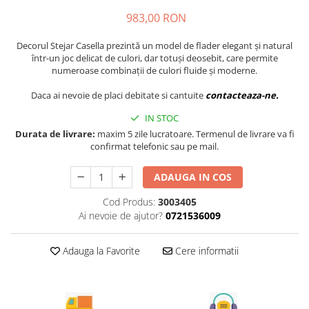
Tandembox Antaro - Blum
Prize
983,00 RON
Sisteme si accesorii pentru
Legrabox - Blum
dressing
Merivobox - Blum
Decorul Stejar Casella prezintă un model de flader elegant și natural
Sisteme pentru usi pliante
într-un joc delicat de culori, dar totuși deosebit, care permite
numeroase combinații de culori fluide și moderne.
Accesorii dressing
Bari pentru haine
Daca ai nevoie de placi debitate si cantuite
contacteaza-ne.
Console si suporti polita
IN STOC
Accesorii pentru compartimentare
Durata de livrare:
maxim 5 zile lucratoare. Termenul de livrare va fi
sertare
confirmat telefonic sau pe mail.
Organizatoare sertare
ADAUGA IN COS
Orga-Line - Blum
Ambia-Line - Blum
Cod Produs:
3003405
Ai nevoie de ajutor?
0721536009
Suruburi, coltare, elemente de
imbinare
Adauga la Favorite
Cere informatii
Lamele si cepi de lemn
Picioare si rotile mobilier
Picioare mobilier