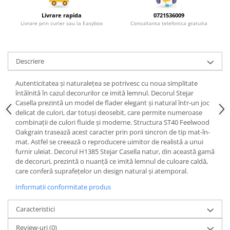
Rotile mobilier
Scurgatoare pentru vase
Livrare rapida
0721536009
Livrare prin curier sau la Easybox
Consultanta telefonica gratuita
Scule si unelte
Cosuri Jolly si coloane
Descriere
Autenticitatea și naturalețea se potrivesc cu noua simplitate
întâlnită în cazul decorurilor ce imită lemnul. Decorul Stejar
Casella prezintă un model de flader elegant și natural într-un joc
delicat de culori, dar totuși deosebit, care permite numeroase
combinații de culori fluide și moderne. Structura ST40 Feelwood
Oakgrain trasează acest caracter prin porii sincron de tip mat-în-
mat. Astfel se creează o reproducere uimitor de realistă a unui
furnir uleiat. Decorul H1385 Stejar Casella natur, din această gamă
de decoruri, prezintă o nuanță ce imită lemnul de culoare caldă,
care conferă suprafețelor un design natural și atemporal.
Informatii conformitate produs
Caracteristici
Review-uri
(0)