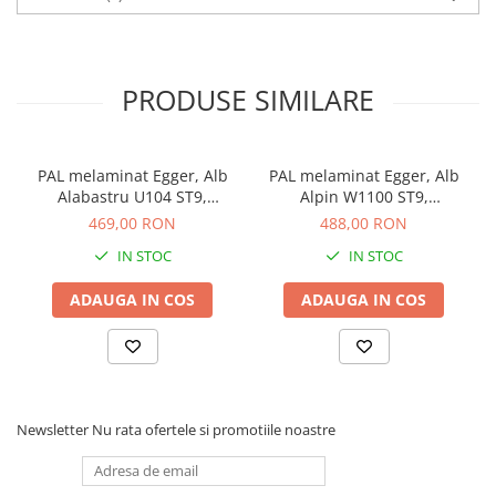
PRODUSE SIMILARE
PAL melaminat Egger, Alb
PAL melaminat Egger, Alb
Alabastru U104 ST9,
Alpin W1100 ST9,
2800x2070x18 mm
2800x2070x18 mm
469,00 RON
488,00 RON
IN STOC
IN STOC
ADAUGA IN COS
ADAUGA IN COS
Newsletter
Nu rata ofertele si promotiile noastre