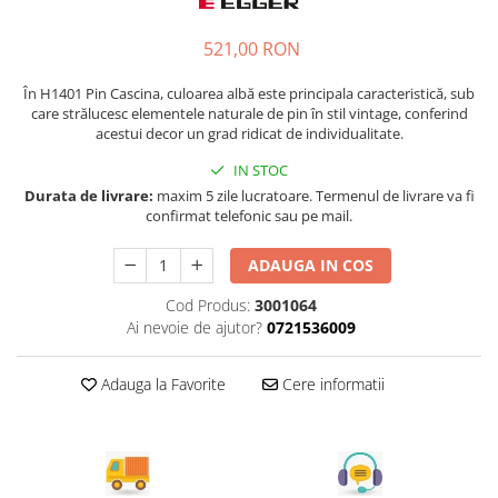
Tandembox Antaro - Blum
Prize
Sisteme si accesorii pentru
Legrabox - Blum
521,00 RON
dressing
Merivobox - Blum
Sisteme pentru usi pliante
În H1401 Pin Cascina, culoarea albă este principala caracteristică, sub
care strălucesc elementele naturale de pin în stil vintage, conferind
Accesorii dressing
acestui decor un grad ridicat de individualitate.
Bari pentru haine
IN STOC
Console si suporti polita
Durata de livrare:
maxim 5 zile lucratoare. Termenul de livrare va fi
Accesorii pentru compartimentare
confirmat telefonic sau pe mail.
sertare
Organizatoare sertare
ADAUGA IN COS
Orga-Line - Blum
Cod Produs:
3001064
Ambia-Line - Blum
Ai nevoie de ajutor?
0721536009
Suruburi, coltare, elemente de
imbinare
Adauga la Favorite
Cere informatii
Lamele si cepi de lemn
Picioare si rotile mobilier
Picioare mobilier