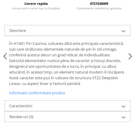
Rotile mobilier
Livrare rapida
0721536009
Scurgatoare pentru vase
Livrare prin curier sau la Easybox
Consultanta telefonica gratuita
Scule si unelte
Cosuri Jolly si coloane
Descriere
În H1401 Pin Cascina, culoarea albă este principala caracteristică,
sub care strălucesc elementele naturale de pin în stil vintage,
conferind acestui decor un grad ridicat de individualitate.
Datorită elementelor rustice pline de caracter și totuși discrete,
designerul are oportunitatea de a lucra, în principal, cu albul,
aducând, în același timp, un element natural modern în încăpere.
Acest caracter este pus în valoare de structura ST22 Deepskin
Linear, cu aspect liniar și textură periată.
Informatii conformitate produs
Caracteristici
Review-uri
(0)