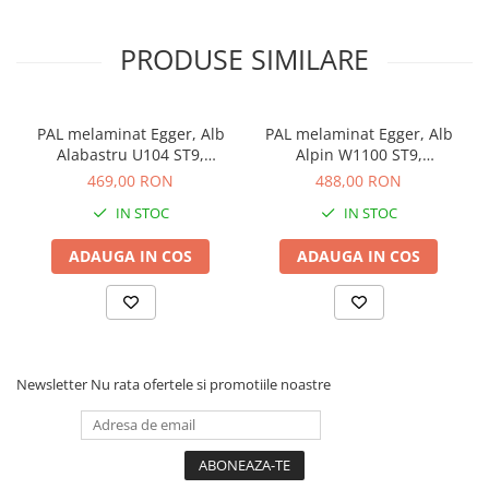
PRODUSE SIMILARE
PAL melaminat Egger, Alb
PAL melaminat Egger, Alb
Alabastru U104 ST9,
Alpin W1100 ST9,
2800x2070x18 mm
2800x2070x18 mm
469,00 RON
488,00 RON
IN STOC
IN STOC
ADAUGA IN COS
ADAUGA IN COS
Newsletter
Nu rata ofertele si promotiile noastre