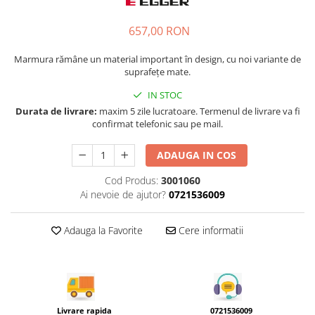
Tandembox Antaro - Blum
Prize
Sisteme si accesorii pentru
Legrabox - Blum
657,00 RON
dressing
Merivobox - Blum
Sisteme pentru usi pliante
Marmura rămâne un material important în design, cu noi variante de
suprafețe mate.
Accesorii dressing
Bari pentru haine
IN STOC
Console si suporti polita
Durata de livrare:
maxim 5 zile lucratoare. Termenul de livrare va fi
confirmat telefonic sau pe mail.
Accesorii pentru compartimentare
sertare
ADAUGA IN COS
Organizatoare sertare
Cod Produs:
3001060
Orga-Line - Blum
Ai nevoie de ajutor?
0721536009
Ambia-Line - Blum
Suruburi, coltare, elemente de
Adauga la Favorite
Cere informatii
imbinare
Lamele si cepi de lemn
Picioare si rotile mobilier
Picioare mobilier
Livrare rapida
0721536009