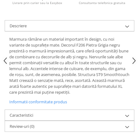
Rotile mobilier
Livrare prin curier sau la Easybox
Consultanta telefonica gratuita
Scurgatoare pentru vase
Scule si unelte
Descriere
Cosuri Jolly si coloane
Marmura rămâne un material important în design, cu noi
variante de suprafețe mate. Decorul F206 Pietra Grigia negru
prezintă o marmură impresionantă, care oferă oportunități bune
de combinare cu decorurile de alb și negru. Nervurile sale albe
permit combinații versatile cu albul în toate structurile sau cu
lemnul alb. Accentele intense de culoare, de exemplu, din gama
de roșu, sunt, de asemenea, posibile. Structura ST9 Smoothtouch
Matt creează o senzație mată, rece, asortată. Această marmură
arată foarte autentic pe suprafețe mari datorită formatului XL
care prezintă mai puține repetiții.
Informatii conformitate produs
Caracteristici
Review-uri
(0)