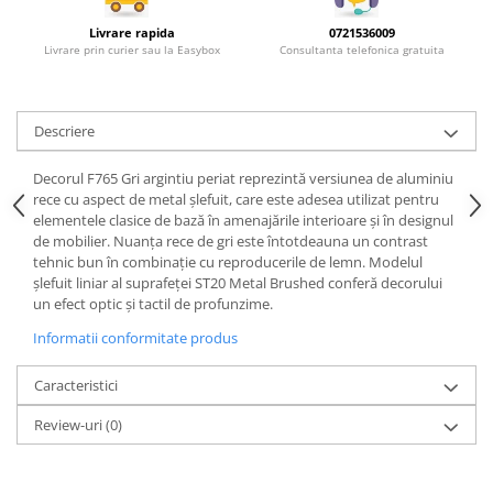
Rotile mobilier
Scurgatoare pentru vase
Livrare rapida
0721536009
Livrare prin curier sau la Easybox
Consultanta telefonica gratuita
Scule si unelte
Cosuri Jolly si coloane
Descriere
Decorul F765 Gri argintiu periat reprezintă versiunea de aluminiu
rece cu aspect de metal șlefuit, care este adesea utilizat pentru
elementele clasice de bază în amenajările interioare și în designul
de mobilier. Nuanța rece de gri este întotdeauna un contrast
tehnic bun în combinație cu reproducerile de lemn. Modelul
șlefuit liniar al suprafeței ST20 Metal Brushed conferă decorului
un efect optic și tactil de profunzime.
Informatii conformitate produs
Caracteristici
Review-uri
(0)