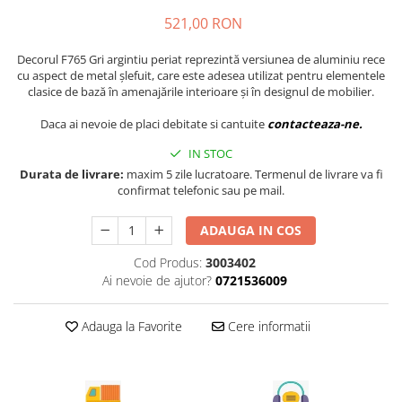
Tandembox Antaro - Blum
Prize
521,00 RON
Sisteme si accesorii pentru
Legrabox - Blum
dressing
Merivobox - Blum
Decorul F765 Gri argintiu periat reprezintă versiunea de aluminiu rece
Sisteme pentru usi pliante
cu aspect de metal șlefuit, care este adesea utilizat pentru elementele
clasice de bază în amenajările interioare și în designul de mobilier.
Accesorii dressing
Bari pentru haine
Daca ai nevoie de placi debitate si cantuite
contacteaza-ne.
Console si suporti polita
IN STOC
Accesorii pentru compartimentare
Durata de livrare:
maxim 5 zile lucratoare. Termenul de livrare va fi
sertare
confirmat telefonic sau pe mail.
Organizatoare sertare
ADAUGA IN COS
Orga-Line - Blum
Ambia-Line - Blum
Cod Produs:
3003402
Ai nevoie de ajutor?
0721536009
Suruburi, coltare, elemente de
imbinare
Adauga la Favorite
Cere informatii
Lamele si cepi de lemn
Picioare si rotile mobilier
Picioare mobilier