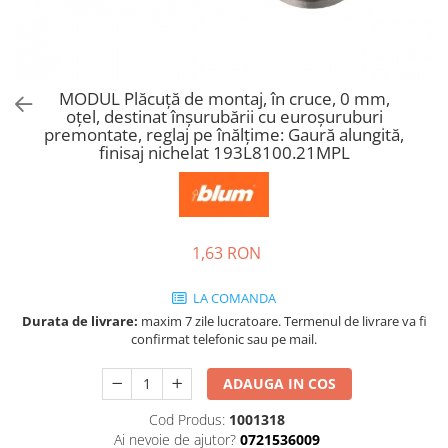
Tandembox Antaro - Blum
Prize
Sisteme si accesorii pentru
Legrabox - Blum
dressing
Merivobox - Blum
Sisteme pentru usi pliante
MODUL Plăcuţă de montaj, în cruce, 0 mm,
Accesorii dressing
oţel, destinat înșurubării cu euroșuruburi
Bari pentru haine
premontate, reglaj pe înălţime: Gaură alungită,
finisaj nichelat 193L8100.21MPL
Console si suporti polita
Accesorii pentru compartimentare
sertare
Organizatoare sertare
1,63 RON
Orga-Line - Blum
Ambia-Line - Blum
LA COMANDA
Suruburi, coltare, elemente de
Durata de livrare:
maxim 7 zile lucratoare. Termenul de livrare va fi
imbinare
confirmat telefonic sau pe mail.
Lamele si cepi de lemn
ADAUGA IN COS
Picioare si rotile mobilier
Cod Produs:
1001318
Picioare mobilier
Ai nevoie de ajutor?
0721536009