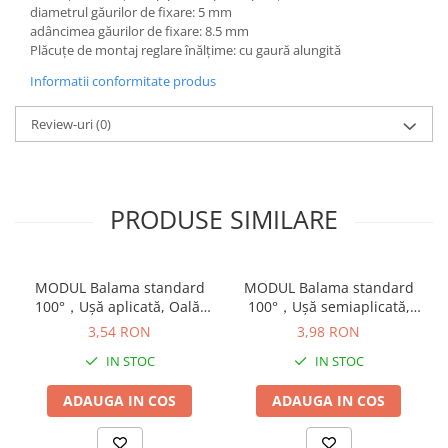
diametrul găurilor de fixare: 5 mm
adâncimea găurilor de fixare: 8.5 mm
Plăcuţe de montaj reglare înălţime: cu gaură alungită
Informatii conformitate produs
Review-uri
(0)
PRODUSE SIMILARE
MODUL Balama standard
MODUL Balama standard
100°，Uşă aplicată, Oală:
100°，Uşă semiaplicată,
presare, finisaj nichelat
Oală: şuruburi, finisaj
3,54 RON
3,98 RON
91M2580
nichelat 91M2650
IN STOC
IN STOC
ADAUGA IN COS
ADAUGA IN COS