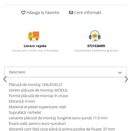
Rotile mobilier
Scurgatoare pentru vase
Adauga la Favorite
Cere informatii
Scule si unelte
Cosuri Jolly si coloane
Livrare rapida
0721536009
Livrare prin curier sau la Easybox
Consultanta telefonica gratuita
Descriere
Plăcuţă de montaj 193L8100.21
sistem plăcuţe de montaj: MODUL
Formă plăcuţă de montaj: în cruce
Distanţă: 0 mm
Material al piesei superioare: oţel
Suprafaţă: nichelat
variante plăcuţă de montaj: lungime euro-şurub 11.5 mm
fixare oală: pentru euro-şuruburi
distanţă cant faţă corp până la prima poziţie de fixare: 37 mm