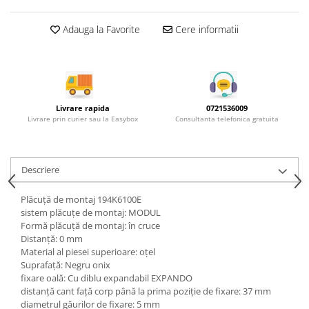
Rotile mobilier
Scurgatoare pentru vase
Adauga la Favorite
Cere informatii
Scule si unelte
Cosuri Jolly si coloane
Livrare rapida
0721536009
Livrare prin curier sau la Easybox
Consultanta telefonica gratuita
Descriere
Plăcuţă de montaj 194K6100E
sistem plăcuţe de montaj: MODUL
Formă plăcuţă de montaj: în cruce
Distanţă: 0 mm
Material al piesei superioare: oţel
Suprafaţă: Negru onix
fixare oală: Cu diblu expandabil EXPANDO
distanţă cant faţă corp până la prima poziţie de fixare: 37 mm
diametrul găurilor de fixare: 5 mm