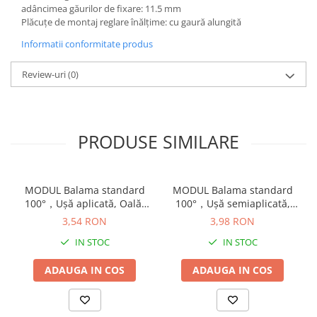
adâncimea găurilor de fixare: 11.5 mm
Plăcuţe de montaj reglare înălţime: cu gaură alungită
Informatii conformitate produs
Review-uri
(0)
PRODUSE SIMILARE
MODUL Balama standard
MODUL Balama standard
100°，Uşă aplicată, Oală:
100°，Uşă semiaplicată,
presare, finisaj nichelat
Oală: şuruburi, finisaj
3,54 RON
3,98 RON
91M2580
nichelat 91M2650
IN STOC
IN STOC
ADAUGA IN COS
ADAUGA IN COS