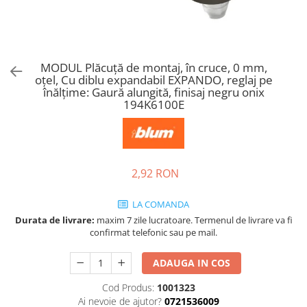
Tandembox Antaro - Blum
Prize
Sisteme si accesorii pentru
Legrabox - Blum
dressing
Merivobox - Blum
Sisteme pentru usi pliante
MODUL Plăcuţă de montaj, în cruce, 0 mm,
Accesorii dressing
oţel, Cu diblu expandabil EXPANDO, reglaj pe
Bari pentru haine
înălţime: Gaură alungită, finisaj negru onix
194K6100E
Console si suporti polita
Accesorii pentru compartimentare
sertare
Organizatoare sertare
2,92 RON
Orga-Line - Blum
Ambia-Line - Blum
LA COMANDA
Suruburi, coltare, elemente de
Durata de livrare:
maxim 7 zile lucratoare. Termenul de livrare va fi
imbinare
confirmat telefonic sau pe mail.
Lamele si cepi de lemn
ADAUGA IN COS
Picioare si rotile mobilier
Cod Produs:
1001323
Picioare mobilier
Ai nevoie de ajutor?
0721536009