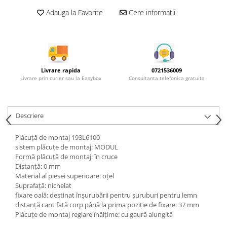
Rotile mobilier
Adauga la Favorite
Cere informatii
Scurgatoare pentru vase
Scule si unelte
Cosuri Jolly si coloane
Livrare rapida
0721536009
Livrare prin curier sau la Easybox
Consultanta telefonica gratuita
Descriere
Plăcuţă de montaj 193L6100
sistem plăcuţe de montaj: MODUL
Formă plăcuţă de montaj: în cruce
Distanţă: 0 mm
Material al piesei superioare: oţel
Suprafaţă: nichelat
fixare oală: destinat înșurubării pentru șuruburi pentru lemn
distanţă cant faţă corp până la prima poziţie de fixare: 37 mm
Plăcuţe de montaj reglare înălţime: cu gaură alungită