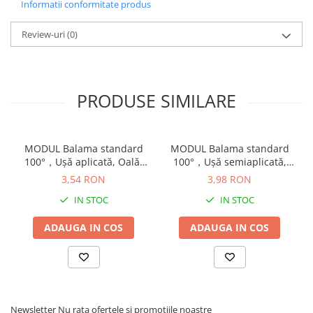
Informatii conformitate produs
Review-uri
(0)
PRODUSE SIMILARE
MODUL Balama standard
MODUL Balama standard
100°，Uşă aplicată, Oală:
100°，Uşă semiaplicată,
presare, finisaj nichelat
Oală: şuruburi, finisaj
3,54 RON
3,98 RON
91M2580
nichelat 91M2650
IN STOC
IN STOC
ADAUGA IN COS
ADAUGA IN COS
Newsletter
Nu rata ofertele si promotiile noastre