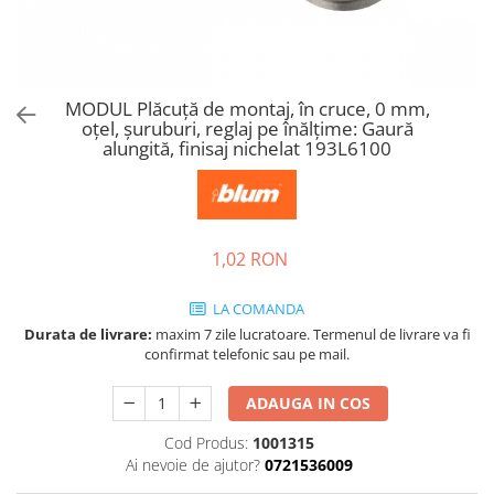
Tandembox Antaro - Blum
Prize
Sisteme si accesorii pentru
Legrabox - Blum
dressing
Merivobox - Blum
Sisteme pentru usi pliante
MODUL Plăcuţă de montaj, în cruce, 0 mm,
Accesorii dressing
oţel, şuruburi, reglaj pe înălţime: Gaură
Bari pentru haine
alungită, finisaj nichelat 193L6100
Console si suporti polita
Accesorii pentru compartimentare
sertare
1,02 RON
Organizatoare sertare
Orga-Line - Blum
LA COMANDA
Ambia-Line - Blum
Durata de livrare:
maxim 7 zile lucratoare. Termenul de livrare va fi
Suruburi, coltare, elemente de
confirmat telefonic sau pe mail.
imbinare
ADAUGA IN COS
Lamele si cepi de lemn
Picioare si rotile mobilier
Cod Produs:
1001315
Ai nevoie de ajutor?
0721536009
Picioare mobilier