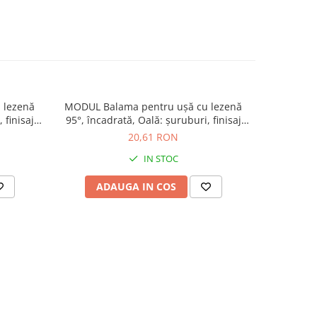
 lezenă
MODUL Balama pentru uşă cu lezenă
MODUL 
 finisaj
95°, încadrată, Oală: şuruburi, finisaj
antreneaz
nichelat 99B9550
95°，Uşă apl
20,61 RON
IN STOC
ADAUGA IN COS
AD