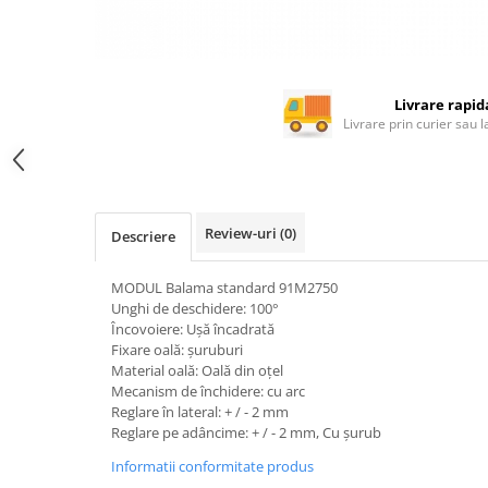
Rotile mobilier
Scurgatoare pentru vase
Scule si unelte
Cosuri Jolly si coloane
Livrare rapid
Livrare prin curier sau 
Review-uri
(0)
Descriere
MODUL Balama standard 91M2750
Unghi de deschidere: 100°
Încovoiere: Uşă încadrată
Fixare oală: şuruburi
Material oală: Oală din oţel
Mecanism de închidere: cu arc
Reglare în lateral: + / - 2 mm
Reglare pe adâncime: + / - 2 mm, Cu şurub
Informatii conformitate produs