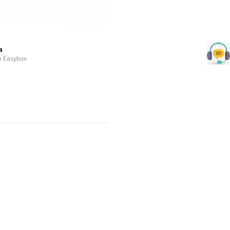
a
la Easybox