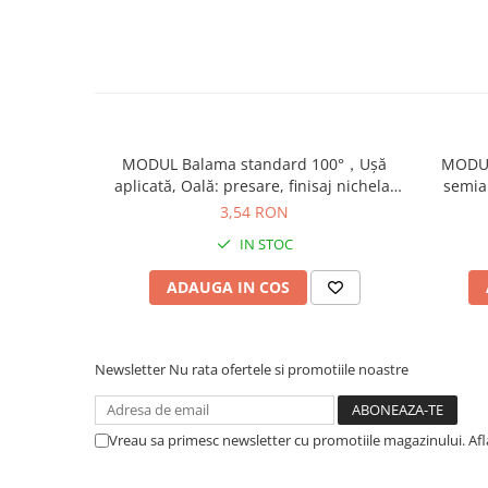
MODUL Balama standard 100°，Uşă
MODUL
aplicată, Oală: presare, finisaj nichelat
semiap
91M2580
3,54 RON
IN STOC
ADAUGA IN COS
Newsletter
Nu rata ofertele si promotiile noastre
Vreau sa primesc newsletter cu promotiile magazinului. Af