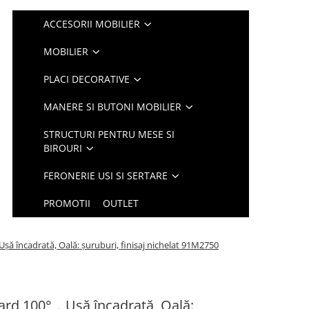
ACCESORII MOBILIER
MOBILIER
PLACI DECORATIVE
MANERE SI BUTONI MOBILIER
STRUCTURI PENTRU MESE SI
BIROURI
FERONERIE USI SI SERTARE
PROMOTII
OUTLET
încadrată, Oală: şuruburi, finisaj nichelat 91M2750
d 100°，Uşă încadrată, Oală: