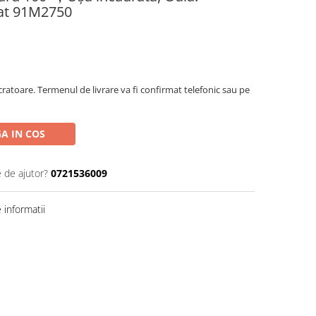
elat 91M2750
ratoare. Termenul de livrare va fi confirmat telefonic sau pe
A IN COS
e de ajutor?
0721536009
informatii