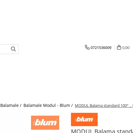
0721536009
0,00
Balamale /
Balamale Modul - Blum /
MODUL Balama standard 100°，Uşă 
MODUL Balama standar