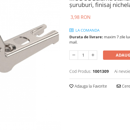
şuruburi, finisaj nich
3,98 RON
LA COMANDA
Durata de livrare:
maxim 7 zile luc
mail.
ADAUG
Cod Produs:
1001309
Ai nevoi
Adauga la Favorite
Cere 