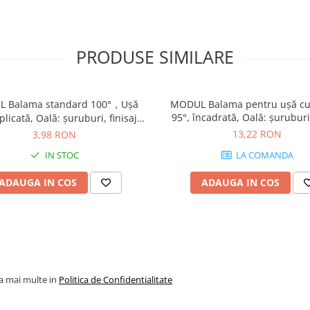
PRODUSE SIMILARE
 Balama standard 100°，Uşă
MODUL Balama pentru uşă cu
95°, încadrată, Oală: şuruburi,
licată, Oală: şuruburi, finisaj
nichelat 99M9550
nichelat 91M2650
13,22 RON
3,98 RON
IN STOC
LA COMANDA
ADAUGA IN COS
ADAUGA IN COS
la mai multe in
Politica de Confidentialitate