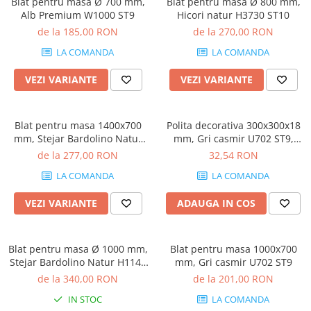
Tandembox Antaro - Blum
Prize
Blat pentru masa Ø 700 mm,
Blat pentru masa Ø 800 mm,
Alb Premium W1000 ST9
Hicori natur H3730 ST10
Sisteme si accesorii pentru
Legrabox - Blum
de la 185,00 RON
de la 270,00 RON
dressing
Merivobox - Blum
LA COMANDA
LA COMANDA
Sisteme pentru usi pliante
Accesorii dressing
VEZI VARIANTE
VEZI VARIANTE
Bari pentru haine
Console si suporti polita
Blat pentru masa 1400x700
Polita decorativa 300x300x18
Accesorii pentru compartimentare
mm, Stejar Bardolino Natur
mm, Gri casmir U702 ST9,
sertare
H1145 ST10
grosime 18 mm
de la 277,00 RON
32,54 RON
Organizatoare sertare
LA COMANDA
LA COMANDA
Orga-Line - Blum
Ambia-Line - Blum
VEZI VARIANTE
ADAUGA IN COS
Suruburi, coltare, elemente de
imbinare
Blat pentru masa Ø 1000 mm,
Blat pentru masa 1000x700
Lamele si cepi de lemn
Stejar Bardolino Natur H1145
mm, Gri casmir U702 ST9
Picioare si rotile mobilier
ST10
de la 340,00 RON
de la 201,00 RON
Picioare mobilier
IN STOC
LA COMANDA