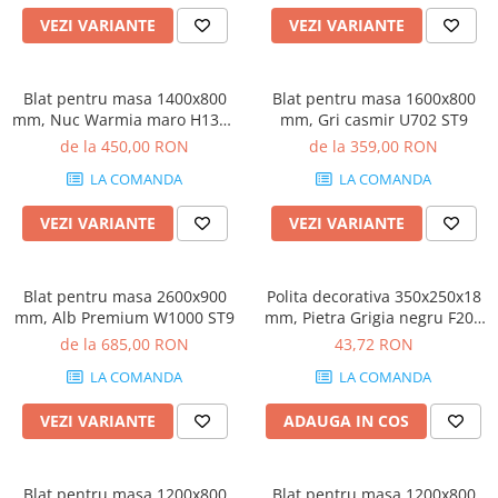
Rotile mobilier
VEZI VARIANTE
VEZI VARIANTE
Scurgatoare pentru vase
Scule si unelte
Blat pentru masa 1400x800
Blat pentru masa 1600x800
Cosuri Jolly si coloane
mm, Nuc Warmia maro H1307
mm, Gri casmir U702 ST9
ST19
de la 450,00 RON
de la 359,00 RON
LA COMANDA
LA COMANDA
VEZI VARIANTE
VEZI VARIANTE
Blat pentru masa 2600x900
Polita decorativa 350x250x18
mm, Alb Premium W1000 ST9
mm, Pietra Grigia negru F206
ST9, grosime 18 mm
de la 685,00 RON
43,72 RON
LA COMANDA
LA COMANDA
VEZI VARIANTE
ADAUGA IN COS
Blat pentru masa 1200x800
Blat pentru masa 1200x800