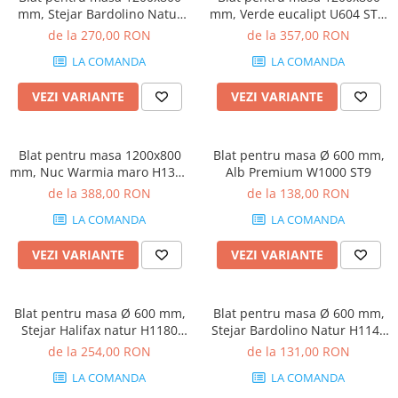
mm, Stejar Bardolino Natur
mm, Verde eucalipt U604 ST9,
H1145 ST10, grosime 18 mm
grosime 18 mm
de la 270,00 RON
de la 357,00 RON
LA COMANDA
LA COMANDA
VEZI VARIANTE
VEZI VARIANTE
Blat pentru masa 1200x800
Blat pentru masa Ø 600 mm,
mm, Nuc Warmia maro H1307
Alb Premium W1000 ST9
ST19, grosime 18 mm
de la 388,00 RON
de la 138,00 RON
LA COMANDA
LA COMANDA
VEZI VARIANTE
VEZI VARIANTE
Blat pentru masa Ø 600 mm,
Blat pentru masa Ø 600 mm,
Stejar Halifax natur H1180
Stejar Bardolino Natur H1145
ST37
ST10
de la 254,00 RON
de la 131,00 RON
LA COMANDA
LA COMANDA