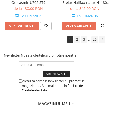
Gri casmir U702 ST9
Stejar Halifax natur H1180
ST37
de la 130,00 RON
de la 342,00 RON
LA COMANDA
LA COMANDA
VEZI VARIANTE
VEZI VARIANTE
1
2
3
26
...
Newsletter
Nu rata ofertele si promotiile noastre
Vreau sa primesc newsletter cu promotiile
magazinului. Afla mai multe in
Politica de
Confidentialitate
MAGAZINUL MEU