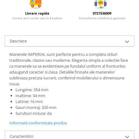
Livrare rapida
0721536009
Livrare prin curier sau la Easybox
Consultanta telefonica gratuita
Descriere
Manerele IMPERIAL sunt perfecte pentru a completa stiluri
traditionale, clasice sau moderne. Eleganta simpla a colectiei face
ca manerele sa se evidentieze pe fundalul uniform al fronturilor,
adaugand caracter si clasa. Detaliile finisate ale manerelor
subliniaza precizia lucrarii, conferind mobilierului o dimensiune
noua.
Lungime: 354 mm
Inaltime: 34 mm
Latime: 16 mm
Gauri montaj: 320 mm
Suruburi incluse: da
Informatii conformitate produs
Caracteristici