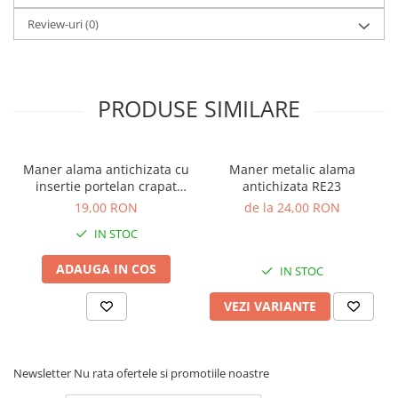
Review-uri
(0)
PRODUSE SIMILARE
Maner alama antichizata cu
Maner metalic alama
insertie portelan crapat
antichizata RE23
UP19
19,00 RON
de la 24,00 RON
IN STOC
ADAUGA IN COS
IN STOC
VEZI VARIANTE
Newsletter
Nu rata ofertele si promotiile noastre