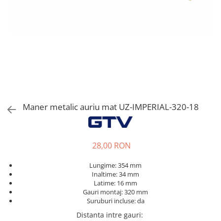
Tandembox Antaro - Blum
Prize
Sisteme si accesorii pentru
Legrabox - Blum
dressing
Merivobox - Blum
Sisteme pentru usi pliante
Accesorii dressing
Bari pentru haine
Console si suporti polita
Accesorii pentru compartimentare
sertare
Maner metalic auriu mat UZ-IMPERIAL-320-18
Organizatoare sertare
Orga-Line - Blum
Ambia-Line - Blum
28,00 RON
Suruburi, coltare, elemente de
Lungime: 354 mm
imbinare
Inaltime: 34 mm
Lamele si cepi de lemn
Latime: 16 mm
Gauri montaj: 320 mm
Picioare si rotile mobilier
Suruburi incluse: da
Picioare mobilier
Distanta intre gauri
: