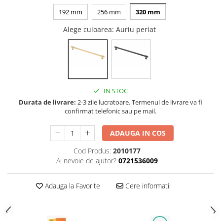
Rotile mobilier
192 mm
256 mm
320 mm
Scurgatoare pentru vase
Alege culoarea
: Auriu periat
Scule si unelte
Cosuri Jolly si coloane
IN STOC
Durata de livrare:
2-3 zile lucratoare. Termenul de livrare va fi
confirmat telefonic sau pe mail.
ADAUGA IN COS
Cod Produs:
2010177
Ai nevoie de ajutor?
0721536009
Adauga la Favorite
Cere informatii