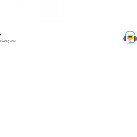
a
la Easybox