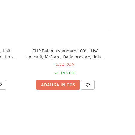
°，Uşă
CLIP Balama standard 100°，Uşă
CLIP B
i, finisaj
aplicată, fără arc, Oală: presare, finisaj
încadrat
nichelat 70M2580
fi
5,92 RON
IN STOC
ADAUGA IN COS
AD