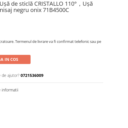
Uşă de sticlă CRISTALLO 110°，Uşă
 finisaj negru onix 71B4500C
ratoare. Termenul de livrare va fi confirmat telefonic sau pe
A IN COS
e de ajutor?
0721536009
informatii