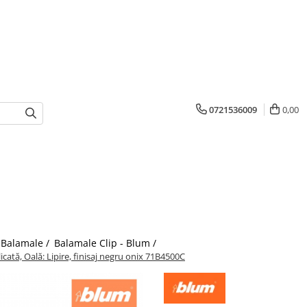
0721536009
0,00
Balamale /
Balamale Clip - Blum /
tă, Oală: Lipire, finisaj negru onix 71B4500C