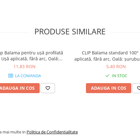
PRODUSE SIMILARE
op Balama pentru uşă profilată
CLIP Balama standard 100
Uşă aplicată, fără arc, Oală:
aplicată, fără arc, Oală: şurubur
ri, finisaj negru onix 70T9550
nichelat 70M2550
11,83 RON
5,40 RON
LA COMANDA
IN STOC
ADAUGA IN COS
ADAUGA IN COS
la mai multe in
Politica de Confidentialitate