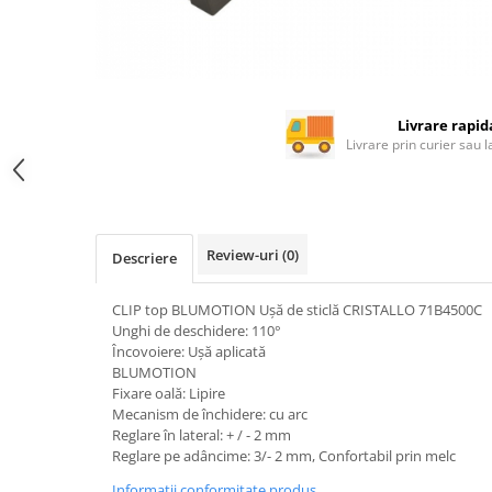
Rotile mobilier
Scurgatoare pentru vase
Scule si unelte
Cosuri Jolly si coloane
Livrare rapid
Livrare prin curier sau 
Review-uri
(0)
Descriere
CLIP top BLUMOTION Uşă de sticlă CRISTALLO 71B4500C
Unghi de deschidere: 110°
Încovoiere: Uşă aplicată
BLUMOTION
Fixare oală: Lipire
Mecanism de închidere: cu arc
Reglare în lateral: + / - 2 mm
Reglare pe adâncime: 3/- 2 mm, Confortabil prin melc
Informatii conformitate produs