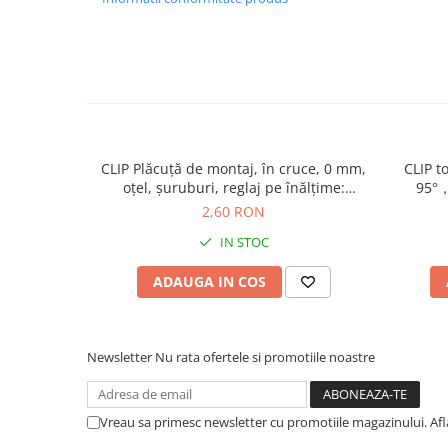
CLIP Plăcuţă de montaj, în cruce, 0 mm,
CLIP t
oţel, şuruburi, reglaj pe înălţime:
95°，
Excentric, finisaj nichelat 173H7100
şurubu
2,60 RON
IN STOC
ADAUGA IN COS
Newsletter
Nu rata ofertele si promotiile noastre
Vreau sa primesc newsletter cu promotiile magazinului. Af