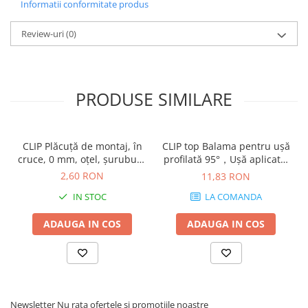
Informatii conformitate produs
Review-uri
(0)
PRODUSE SIMILARE
CLIP Plăcuţă de montaj, în
CLIP top Balama pentru uşă
cruce, 0 mm, oţel, şuruburi,
profilată 95°，Uşă aplicată,
reglaj pe înălţime:
fără arc, Oală: şuruburi,
2,60 RON
11,83 RON
Excentric, finisaj nichelat
finisaj negru onix 70T9550
IN STOC
LA COMANDA
173H7100
ADAUGA IN COS
ADAUGA IN COS
Newsletter
Nu rata ofertele si promotiile noastre