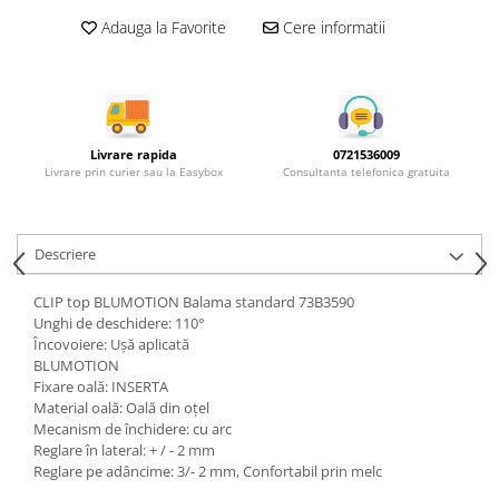
Rotile mobilier
Adauga la Favorite
Cere informatii
Scurgatoare pentru vase
Scule si unelte
Cosuri Jolly si coloane
Livrare rapida
0721536009
Livrare prin curier sau la Easybox
Consultanta telefonica gratuita
Descriere
CLIP top BLUMOTION Balama standard 73B3590
Unghi de deschidere: 110°
Încovoiere: Uşă aplicată
BLUMOTION
Fixare oală: INSERTA
Material oală: Oală din oţel
Mecanism de închidere: cu arc
Reglare în lateral: + / - 2 mm
Reglare pe adâncime: 3/- 2 mm, Confortabil prin melc