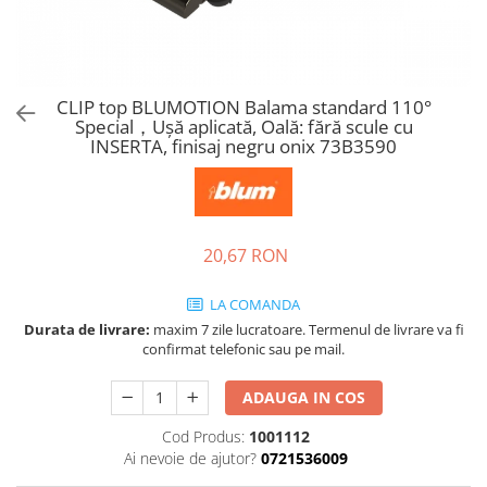
Tandembox Antaro - Blum
Prize
Sisteme si accesorii pentru
Legrabox - Blum
dressing
Merivobox - Blum
Sisteme pentru usi pliante
CLIP top BLUMOTION Balama standard 110°
Accesorii dressing
Special，Uşă aplicată, Oală: fără scule cu
Bari pentru haine
INSERTA, finisaj negru onix 73B3590
Console si suporti polita
Accesorii pentru compartimentare
sertare
20,67 RON
Organizatoare sertare
Orga-Line - Blum
LA COMANDA
Ambia-Line - Blum
Durata de livrare:
maxim 7 zile lucratoare. Termenul de livrare va fi
Suruburi, coltare, elemente de
confirmat telefonic sau pe mail.
imbinare
ADAUGA IN COS
Lamele si cepi de lemn
Picioare si rotile mobilier
Cod Produs:
1001112
Ai nevoie de ajutor?
0721536009
Picioare mobilier