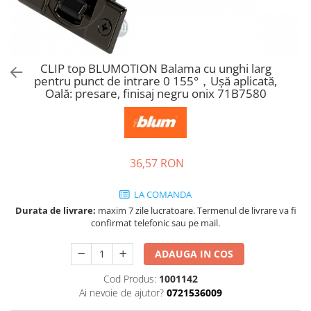
Tandembox Antaro - Blum
Prize
Sisteme si accesorii pentru
Legrabox - Blum
dressing
Merivobox - Blum
Sisteme pentru usi pliante
CLIP top BLUMOTION Balama cu unghi larg
Accesorii dressing
pentru punct de intrare 0 155°，Uşă aplicată,
Bari pentru haine
Oală: presare, finisaj negru onix 71B7580
Console si suporti polita
Accesorii pentru compartimentare
sertare
36,57 RON
Organizatoare sertare
Orga-Line - Blum
LA COMANDA
Ambia-Line - Blum
Durata de livrare:
maxim 7 zile lucratoare. Termenul de livrare va fi
Suruburi, coltare, elemente de
confirmat telefonic sau pe mail.
imbinare
ADAUGA IN COS
Lamele si cepi de lemn
Picioare si rotile mobilier
Cod Produs:
1001142
Ai nevoie de ajutor?
0721536009
Picioare mobilier