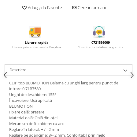
Rotile mobilier
Adauga la Favorite
Cere informatii
Scurgatoare pentru vase
Scule si unelte
Cosuri Jolly si coloane
Livrare rapida
0721536009
Livrare prin curier sau la Easybox
Consultanta telefonica gratuita
Descriere
CLIP top BLUMOTION Balama cu unghi larg pentru punct de
intrare 0 71B7580
Unghi de deschidere: 155°
Încovoiere: Uşă aplicată
BLUMOTION
Fixare oală: presare
Material oală: Oală din oţel
Mecanism de închidere: cu arc
Reglare în lateral: + / - 2 mm
Reglare pe adâncime: 3/- 2 mm, Confortabil prin melc