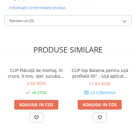
Informatii conformitate produs
Review-uri
(0)
PRODUSE SIMILARE
CLIP Plăcuţă de montaj, în
CLIP top Balama pentru uşă
cruce, 0 mm, oţel, şuruburi,
profilată 95°，Uşă aplicată,
reglaj pe înălţime:
fără arc, Oală: şuruburi,
2,60 RON
11,83 RON
Excentric, finisaj nichelat
finisaj negru onix 70T9550
IN STOC
LA COMANDA
173H7100
ADAUGA IN COS
ADAUGA IN COS