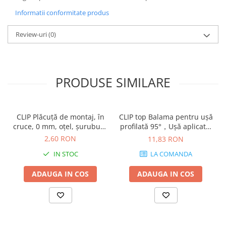
Informatii conformitate produs
Review-uri
(0)
PRODUSE SIMILARE
CLIP Plăcuţă de montaj, în
CLIP top Balama pentru uşă
cruce, 0 mm, oţel, şuruburi,
profilată 95°，Uşă aplicată,
reglaj pe înălţime:
fără arc, Oală: şuruburi,
2,60 RON
11,83 RON
Excentric, finisaj nichelat
finisaj negru onix 70T9550
IN STOC
LA COMANDA
173H7100
ADAUGA IN COS
ADAUGA IN COS