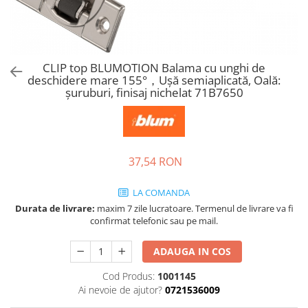
Tandembox Antaro - Blum
Prize
Sisteme si accesorii pentru
Legrabox - Blum
dressing
Merivobox - Blum
Sisteme pentru usi pliante
CLIP top BLUMOTION Balama cu unghi de
Accesorii dressing
deschidere mare 155°，Uşă semiaplicată, Oală:
Bari pentru haine
şuruburi, finisaj nichelat 71B7650
Console si suporti polita
Accesorii pentru compartimentare
sertare
37,54 RON
Organizatoare sertare
Orga-Line - Blum
LA COMANDA
Ambia-Line - Blum
Durata de livrare:
maxim 7 zile lucratoare. Termenul de livrare va fi
Suruburi, coltare, elemente de
confirmat telefonic sau pe mail.
imbinare
ADAUGA IN COS
Lamele si cepi de lemn
Picioare si rotile mobilier
Cod Produs:
1001145
Ai nevoie de ajutor?
0721536009
Picioare mobilier