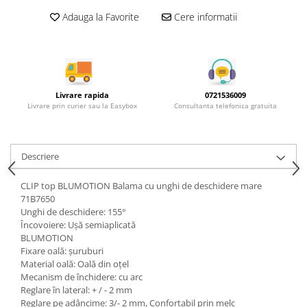
Rotile mobilier
Adauga la Favorite
Cere informatii
Scurgatoare pentru vase
Scule si unelte
Cosuri Jolly si coloane
Livrare rapida
0721536009
Livrare prin curier sau la Easybox
Consultanta telefonica gratuita
Descriere
CLIP top BLUMOTION Balama cu unghi de deschidere mare
71B7650
Unghi de deschidere: 155°
Încovoiere: Uşă semiaplicată
BLUMOTION
Fixare oală: şuruburi
Material oală: Oală din oţel
Mecanism de închidere: cu arc
Reglare în lateral: + / - 2 mm
Reglare pe adâncime: 3/- 2 mm, Confortabil prin melc