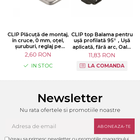
CLIP Plăcuţă de montaj,
CLIP top Balama pentru
în cruce, 0 mm, oţel,
uşă profilată 95°，Uşă
1
şuruburi, reglaj pe
aplicată, fără arc, Oală:
înălţime: Excentric,
şuruburi, finisaj negru
f
2,60 RON
11,83 RON
finisaj nichelat 173H7100
onix 70T9550
IN STOC
LA COMANDA
Newsletter
Nu rata ofertele si promotiile noastre
Vreau sa primesc newsletter cu promotiile magazinului.