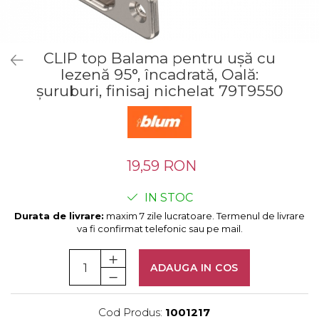
Tandembox Antaro - Blum
Prize
Sisteme si accesorii pentru
Legrabox - Blum
dressing
Merivobox - Blum
CLIP top Balama pentru uşă cu
Sisteme pentru usi pliante
lezenă 95°, încadrată, Oală:
Accesorii dressing
şuruburi, finisaj nichelat 79T9550
Bari pentru haine
Console si suporti polita
Accesorii pentru
compartimentare sertare
19,59 RON
Organizatoare sertare
Orga-Line - Blum
IN STOC
Ambia-Line - Blum
Durata de livrare:
maxim 7 zile lucratoare. Termenul de livrare
Suruburi, coltare, elemente de
va fi confirmat telefonic sau pe mail.
imbinare
Lamele si cepi de lemn
ADAUGA IN COS
Picioare si rotile mobilier
Picioare mobilier
Cod Produs:
1001217