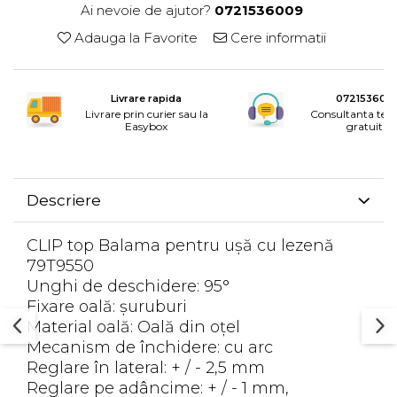
Rotile mobilier
Ai nevoie de ajutor?
0721536009
Scurgatoare pentru vase
Adauga la Favorite
Cere informatii
Scule si unelte
Cosuri Jolly si coloane
Livrare rapida
072153600
Livrare prin curier sau la
Consultanta tele
Easybox
gratuita
Descriere
CLIP top Balama pentru uşă cu lezenă
79T9550
Unghi de deschidere: 95°
Fixare oală: şuruburi
Material oală: Oală din oţel
Mecanism de închidere: cu arc
Reglare în lateral: + / - 2,5 mm
Reglare pe adâncime: + / - 1 mm,