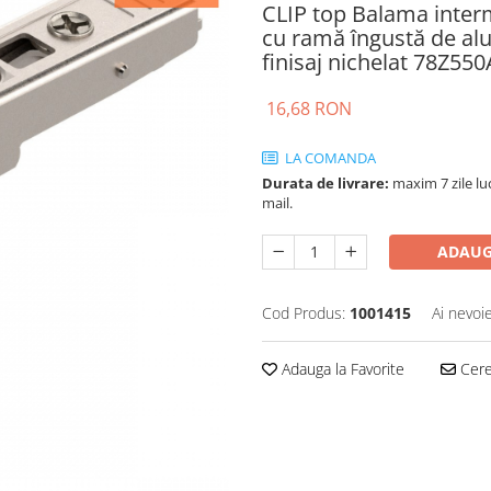
CLIP top Balama inter
cu ramă îngustă de alu
finisaj nichelat 78Z55
16,68 RON
LA COMANDA
Durata de livrare:
maxim 7 zile luc
mail.
ADAUG
Cod Produs:
1001415
Ai nevoi
Adauga la Favorite
Cere 