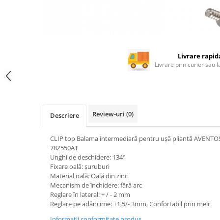
Rotile mobilier
Scurgatoare pentru vase
Scule si unelte
Cosuri Jolly si coloane
Livrare rapid
Livrare prin curier sau 
Review-uri
(0)
Descriere
CLIP top Balama intermediară pentru uşă pliantă AVENTOS
78Z550AT
Unghi de deschidere: 134°
Fixare oală: şuruburi
Material oală: Oală din zinc
Mecanism de închidere: fără arc
Reglare în lateral: + / - 2 mm
Reglare pe adâncime: +1,5/- 3mm, Confortabil prin melc
Informatii conformitate produs