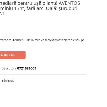
mediară pentru uşă pliantă AVENTOS
miniu 134°, fără arc, Oală: şuruburi,
0AT
ratoare. Termenul de livrare va fi confirmat telefonic sau pe
A IN COS
e de ajutor?
0721536009
informatii