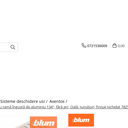
0721536009
0,00
Sisteme deschidere usi /
Aventos /
amă îngustă de aluminiu 134°, fără arc, Oală: şuruburi, finisaj nichelat 78