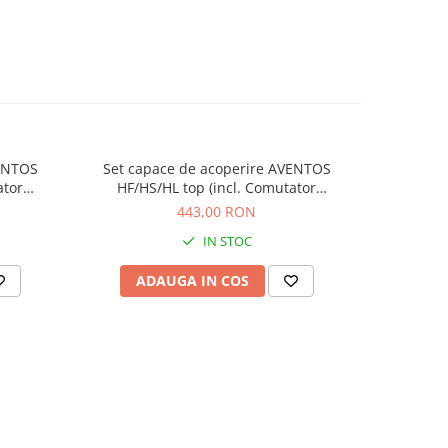
VENTOS
Set capace de acoperire AVENTOS
Set cap
ator
HF/HS/HL top (incl. Comutator
HF/HS
 inclus),
declanşare cu montare în cant, inclus),
declanşare
443,00 RON
u SERVO-
neted, dreapta+stânga, pentru SERVO-
neted, dr
IN STOC
g. 23.8000
DRIVE, finisaj alb-mătase/inox-g 23.8000
DRIVE, fin
ADAUGA IN COS
AD