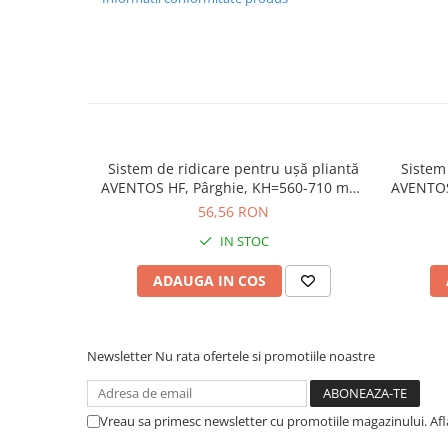
Sistem de ridicare pentru uşă pliantă
Sistem
AVENTOS HF, Pârghie, KH=560-710 mm,
AVENTOS
simetric, finisaj nichelat 20F3501.01TE-
mecanis
56,56 RON
HEB
pentru 
IN STOC
ADAUGA IN COS
Newsletter
Nu rata ofertele si promotiile noastre
Vreau sa primesc newsletter cu promotiile magazinului. Af