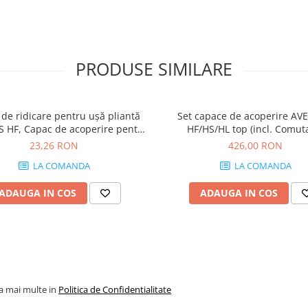
PRODUSE SIMILARE
 de ridicare pentru uşă pliantă
Set capace de acoperire A
 HF, Capac de acoperire pentru
HF/HS/HL top (incl. Comut
mul de ridicare, striat, stânga,
declanşare cu montare în cant,
23,26 RON
426,00 RON
SERVO-DRIVE, finisaj gri deschis
neted, dreapta+stânga, pentr
LA COMANDA
LA COMANDA
21F8001
DRIVE, finisaj gri-deschis/inox-
ADAUGA IN COS
ADAUGA IN COS
la mai multe in
Politica de Confidentialitate