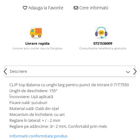
Rotile mobilier
Adauga la Favorite
Cere informatii
Scurgatoare pentru vase
Scule si unelte
Cosuri Jolly si coloane
Livrare rapida
0721536009
Livrare prin curier sau la Easybox
Consultanta telefonica gratuita
Descriere
CLIP top Balama cu unghi larg pentru punct de intrare 0 71T7550
Unghi de deschidere: 155°
Încovoiere: Uşă aplicată
Fixare oală: şuruburi
Material oală: Oală din oţel
Mecanism de închidere: cu arc
Reglare în lateral: + / - 2 mm
Reglare pe adâncime: 3/- 2 mm, Confortabil prin melc
Informatii conformitate produs