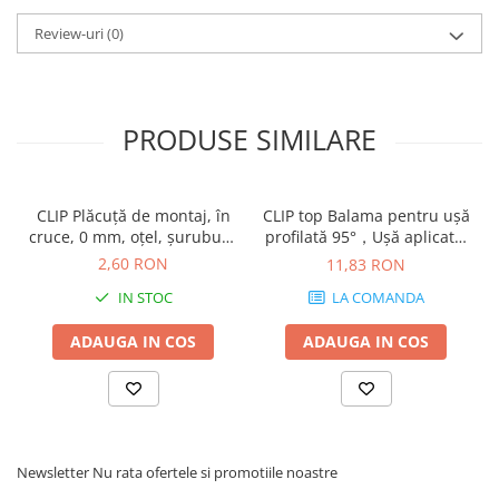
Review-uri
(0)
PRODUSE SIMILARE
CLIP Plăcuţă de montaj, în
CLIP top Balama pentru uşă
cruce, 0 mm, oţel, şuruburi,
profilată 95°，Uşă aplicată,
reglaj pe înălţime:
fără arc, Oală: şuruburi,
2,60 RON
11,83 RON
Excentric, finisaj nichelat
finisaj negru onix 70T9550
IN STOC
LA COMANDA
173H7100
ADAUGA IN COS
ADAUGA IN COS
Newsletter
Nu rata ofertele si promotiile noastre