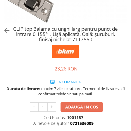
Tandembox Antaro - Blum
Prize
Sisteme si accesorii pentru
Legrabox - Blum
dressing
Merivobox - Blum
Sisteme pentru usi pliante
CLIP top Balama cu unghi larg pentru punct de
Accesorii dressing
intrare 0 155°，Uşă aplicată, Oală: şuruburi,
Bari pentru haine
finisaj nichelat 71T7550
Console si suporti polita
Accesorii pentru compartimentare
sertare
23,26 RON
Organizatoare sertare
Orga-Line - Blum
LA COMANDA
Ambia-Line - Blum
Durata de livrare:
maxim 7 zile lucratoare. Termenul de livrare va fi
Suruburi, coltare, elemente de
confirmat telefonic sau pe mail.
imbinare
ADAUGA IN COS
Lamele si cepi de lemn
Picioare si rotile mobilier
Cod Produs:
1001157
Ai nevoie de ajutor?
0721536009
Picioare mobilier