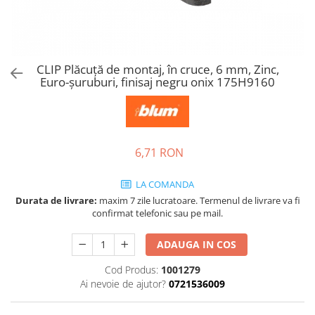
Tandembox Antaro - Blum
Prize
Sisteme si accesorii pentru
Legrabox - Blum
dressing
Merivobox - Blum
Sisteme pentru usi pliante
CLIP Plăcuţă de montaj, în cruce, 6 mm, Zinc,
Accesorii dressing
Euro-şuruburi, finisaj negru onix 175H9160
Bari pentru haine
Console si suporti polita
Accesorii pentru compartimentare
sertare
6,71 RON
Organizatoare sertare
LA COMANDA
Orga-Line - Blum
Durata de livrare:
maxim 7 zile lucratoare. Termenul de livrare va fi
Ambia-Line - Blum
confirmat telefonic sau pe mail.
Suruburi, coltare, elemente de
imbinare
ADAUGA IN COS
Lamele si cepi de lemn
Cod Produs:
1001279
Picioare si rotile mobilier
Ai nevoie de ajutor?
0721536009
Picioare mobilier