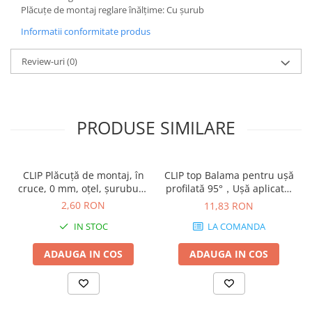
Plăcuţe de montaj reglare înălţime: Cu șurub
Informatii conformitate produs
Review-uri
(0)
PRODUSE SIMILARE
CLIP Plăcuţă de montaj, în
CLIP top Balama pentru uşă
cruce, 0 mm, oţel, şuruburi,
profilată 95°，Uşă aplicată,
reglaj pe înălţime:
fără arc, Oală: şuruburi,
2,60 RON
11,83 RON
Excentric, finisaj nichelat
finisaj negru onix 70T9550
IN STOC
LA COMANDA
173H7100
ADAUGA IN COS
ADAUGA IN COS