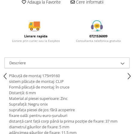
Rotile mobilier
Adauga la Favorite
Cere informatii
Scurgatoare pentru vase
Scule si unelte
Cosuri Jolly si coloane
Livrare rapida
0721536009
Livrare prin curier sau la Easybox
Consultanta telefonica gratuita
Descriere
Plăcuţă de montaj 175H9160
sistem plăcuţe de montaj: CLIP
Formă plăcuţă de montaj: în cruce
Distanţă: 6 mm
Material al piesei superioare: Zinc
Suprafaţă: Negru onix
suprafaţa piesei de jos: fără acoperire
fixare oală: pentru euro-şuruburi
distanţă cant faţă corp până la prima poziţie de fixare: 37 mm
diametrul găurilor de fixare: 5 mm
adâncimea găurilor de fixare: 11.5 mm