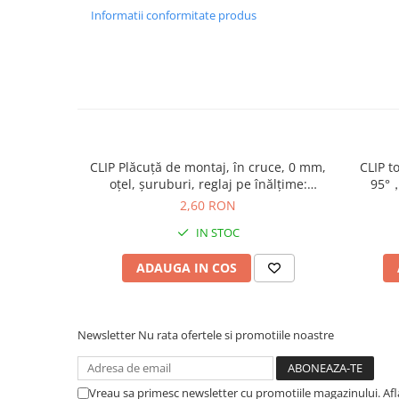
Informatii conformitate produs
CLIP Plăcuţă de montaj, în cruce, 0 mm,
CLIP t
oţel, şuruburi, reglaj pe înălţime:
95°，
Excentric, finisaj nichelat 173H7100
şurubu
2,60 RON
IN STOC
ADAUGA IN COS
Newsletter
Nu rata ofertele si promotiile noastre
Vreau sa primesc newsletter cu promotiile magazinului. Af