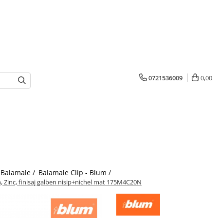
0721536009
0,00
Balamale /
Balamale Clip - Blum /
, Zinc, finisaj galben nisip+nichel mat 175M4C20N