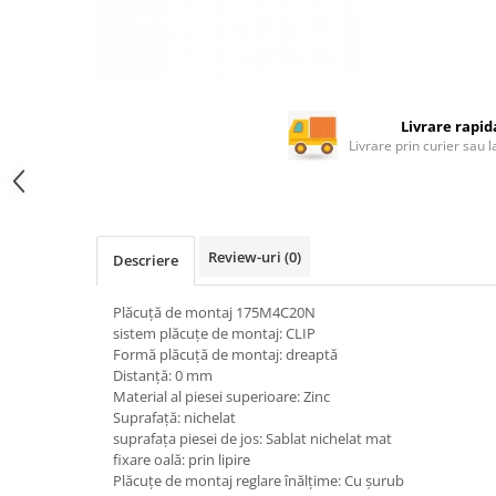
Rotile mobilier
Scurgatoare pentru vase
Scule si unelte
Cosuri Jolly si coloane
Livrare rapid
Livrare prin curier sau 
Review-uri
(0)
Descriere
Plăcuţă de montaj 175M4C20N
sistem plăcuţe de montaj: CLIP
Formă plăcuţă de montaj: dreaptă
Distanţă: 0 mm
Material al piesei superioare: Zinc
Suprafaţă: nichelat
suprafaţa piesei de jos: Sablat nichelat mat
fixare oală: prin lipire
Plăcuţe de montaj reglare înălţime: Cu șurub