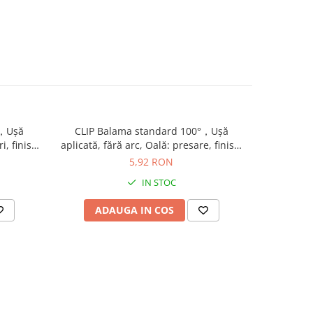
°，Uşă
CLIP Balama standard 100°，Uşă
CLIP B
i, finisaj
aplicată, fără arc, Oală: presare, finisaj
încadrat
nichelat 70M2580
fi
5,92 RON
IN STOC
ADAUGA IN COS
AD