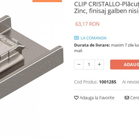
CLIP CRISTALLO-Plăcuţă
Zinc, finisaj galben n
63,17 RON
LA COMANDA
Durata de livrare:
maxim 7 zile luc
mail.
ADAUG
Cod Produs:
1001285
Ai nevoi
Adauga la Favorite
Cere 