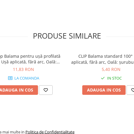
PRODUSE SIMILARE
op Balama pentru uşă profilată
CLIP Balama standard 100
Uşă aplicată, fără arc, Oală:
aplicată, fără arc, Oală: şurubur
ri, finisaj negru onix 70T9550
nichelat 70M2550
11,83 RON
5,40 RON
LA COMANDA
IN STOC
ADAUGA IN COS
ADAUGA IN COS
la mai multe in
Politica de Confidentialitate