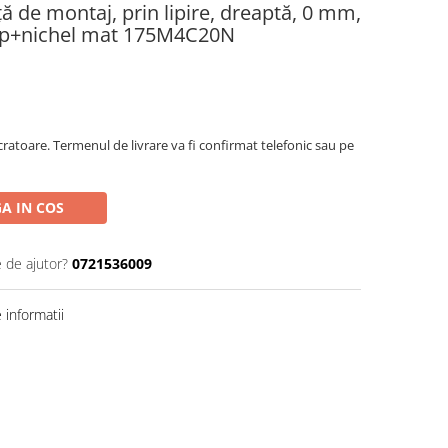
 de montaj, prin lipire, dreaptă, 0 mm,
isip+nichel mat 175M4C20N
ratoare. Termenul de livrare va fi confirmat telefonic sau pe
A IN COS
e de ajutor?
0721536009
informatii