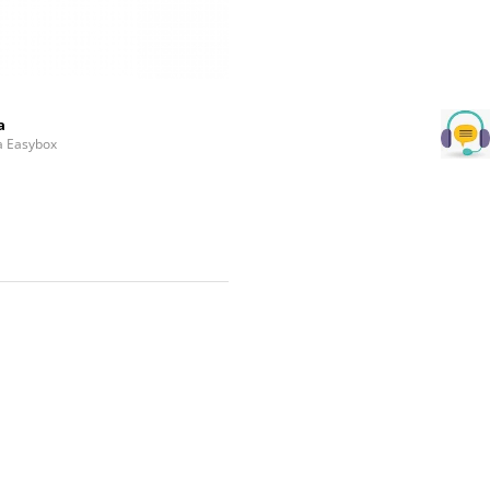
a
la Easybox