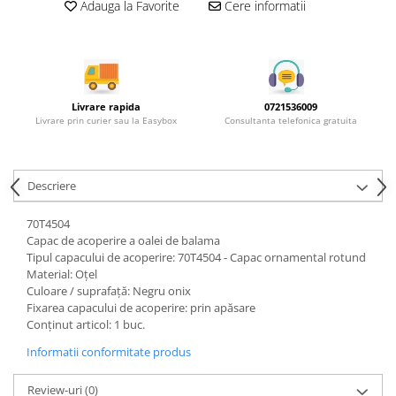
Rotile mobilier
Adauga la Favorite
Cere informatii
Scurgatoare pentru vase
Scule si unelte
Cosuri Jolly si coloane
Livrare rapida
0721536009
Livrare prin curier sau la Easybox
Consultanta telefonica gratuita
Descriere
70T4504
Capac de acoperire a oalei de balama
Tipul capacului de acoperire: 70T4504 - Capac ornamental rotund
Material: Oţel
Culoare / suprafaţă: Negru onix
Fixarea capacului de acoperire: prin apăsare
Conţinut articol: 1 buc.
Informatii conformitate produs
Review-uri
(0)