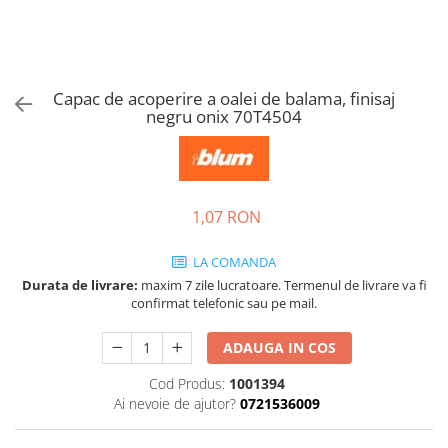
Tandembox Antaro - Blum
Prize
Sisteme si accesorii pentru
Legrabox - Blum
dressing
Merivobox - Blum
Sisteme pentru usi pliante
Capac de acoperire a oalei de balama, finisaj
Accesorii dressing
negru onix 70T4504
Bari pentru haine
Console si suporti polita
Accesorii pentru compartimentare
sertare
1,07 RON
Organizatoare sertare
LA COMANDA
Orga-Line - Blum
Durata de livrare:
maxim 7 zile lucratoare. Termenul de livrare va fi
Ambia-Line - Blum
confirmat telefonic sau pe mail.
Suruburi, coltare, elemente de
imbinare
ADAUGA IN COS
Lamele si cepi de lemn
Cod Produs:
1001394
Picioare si rotile mobilier
Ai nevoie de ajutor?
0721536009
Picioare mobilier