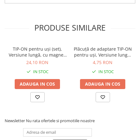
PRODUSE SIMILARE
TIP-ON pentru uşi (set),
Plăcuţă de adaptare TIP-ON
Versiune lungă, cu magnet,
pentru uşi, Versiune lungă,
finisaj negru-carbon
dreaptă, Şuruburi, finisaj
24,10 RON
4,75 RON
956A1004
negru-carbon 956A1201
IN STOC
IN STOC
ADAUGA IN COS
ADAUGA IN COS
Newsletter
Nu rata ofertele si promotiile noastre