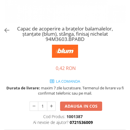
Tandembox Antaro - Blum
Prize
Sisteme si accesorii pentru
Legrabox - Blum
dressing
Merivobox - Blum
Sisteme pentru usi pliante
Capac de acoperire a brațelor balamalelor,
Accesorii dressing
ştanţate (blum), stânga, finisaj nichelat
Bari pentru haine
94M3603.BPABD
Console si suporti polita
Accesorii pentru compartimentare
sertare
0,42 RON
Organizatoare sertare
Orga-Line - Blum
LA COMANDA
Ambia-Line - Blum
Durata de livrare:
maxim 7 zile lucratoare. Termenul de livrare va fi
Suruburi, coltare, elemente de
confirmat telefonic sau pe mail.
imbinare
ADAUGA IN COS
Lamele si cepi de lemn
Picioare si rotile mobilier
Cod Produs:
1001387
Ai nevoie de ajutor?
0721536009
Picioare mobilier