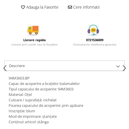
Rotile mobilier
Adauga la Favorite
Cere informatii
Scurgatoare pentru vase
Scule si unelte
Cosuri Jolly si coloane
Livrare rapida
0721536009
Livrare prin curier sau la Easybox
Consultanta telefonica gratuita
Descriere
94M3603.BP
Capac de acoperire a brațelor balamalelor
Tipul capacului de acoperire: 94M3603
Material: Oţel
Culoare / suprafaţă: nichelat
Fixarea capacului de acoperire: prin apăsare
Inscripţie: blum
Mod de imprimare: ştanţate
Conţinut articol: stânga