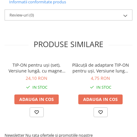
Informatii conformitate produs
Review-uri
(0)
PRODUSE SIMILARE
TIP-ON pentru uşi (set),
Plăcuţă de adaptare TIP-ON
Versiune lungă, cu magnet,
pentru uşi, Versiune lungă,
finisaj negru-carbon
dreaptă, Şuruburi, finisaj
24,10 RON
4,75 RON
956A1004
negru-carbon 956A1201
IN STOC
IN STOC
ADAUGA IN COS
ADAUGA IN COS
Newsletter
Nu rata ofertele si promotiile noastre