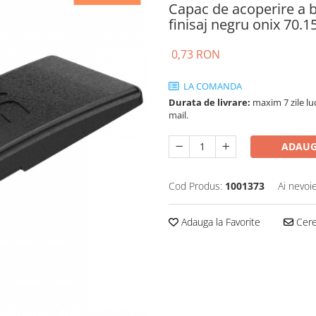
Capac de acoperire a b
finisaj negru onix 70
0,73 RON
LA COMANDA
Durata de livrare:
maxim 7 zile luc
mail.
ADAUG
Cod Produs:
1001373
Ai nevoi
Adauga la Favorite
Cere 