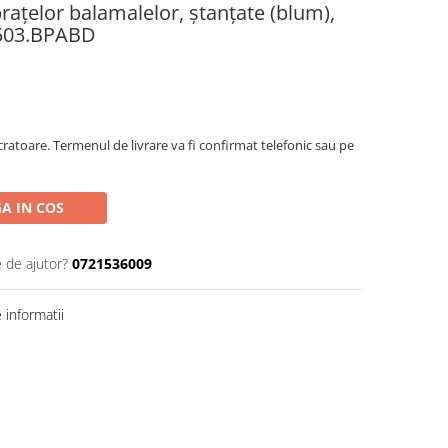
rațelor balamalelor, ştanţate (blum),
.1503.BPABD
ratoare. Termenul de livrare va fi confirmat telefonic sau pe
A IN COS
e de ajutor?
0721536009
informatii