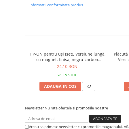
Informatii conformitate produs
TIP-ON pentru uşi (set), Versiune lungă,
Plăcuţă
cu magnet, finisaj negru-carbon
Versi
956A1004
fin
24,10 RON
IN STOC
ADAUGA IN COS
Newsletter
Nu rata ofertele si promotiile noastre
Vreau sa primesc newsletter cu promotiile magazinului. Af