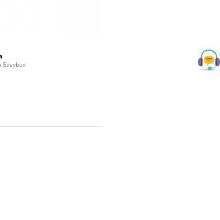
a
la Easybox