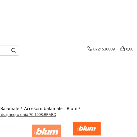
0721536009
0,00
Balamale /
Accesorii balamale - Blum /
finisaj negru onix 70.1503.BPABD