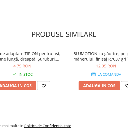
PRODUSE SIMILARE
 de adaptare TIP-ON pentru uşi,
BLUMOTION cu găurire, pe 
une lungă, dreaptă, Şuruburi,
mănerului, finisaj R7037 gri 
isaj negru-carbon 956A1201
970.1002
4,75 RON
12,95 RON
IN STOC
LA COMANDA
ADAUGA IN COS
ADAUGA IN COS
la mai multe in
Politica de Confidentialitate