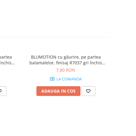
partea
BLUMOTION cu găurire, pe partea
Plăc
închis
balamalelor, finisaj R7037 gri închis
BLUMOTION
970A1002
finisaj
7,80 RON
LA COMANDA
ADAUGA IN COS
AD