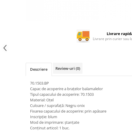
Rotile mobilier
Scurgatoare pentru vase
Scule si unelte
Cosuri Jolly si coloane
Livrare rapid
Livrare prin curier sau 
Review-uri
(0)
Descriere
70.1503.BP
Capac de acoperire a brațelor balamalelor
Tipul capacului de acoperire: 70.1503
Material: Oţel
Culoare / suprafaţă: Negru onix
Fixarea capacului de acoperire: prin apăsare
Inscripţie: blum
Mod de imprimare: ştanţate
Conţinut articol: 1 buc.