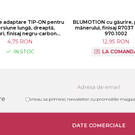
e adaptare TIP-ON pentru
BLUMOTION cu găurire, 
ersiune lungă, dreaptă,
mănerului, finisaj R7037 
ri, finisaj negru-carbon
970.1002
956A1201
4,75 RON
12,95 RON
IN STOC
LA COMAND
re
Vreau sa primesc newsletter cu promotiile magazin
DATE COMERCIALE