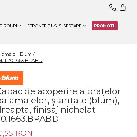
 BIROURI
FERONERIE USI SI SERTARE
PROMOTII
alamale - Blum /
helat 70.1663.BPABD
Capac de acoperire a brațelor
alamalelor, ştanţate (blum),
reapta, finisaj nichelat
70.1663.BPABD
0,55 RON