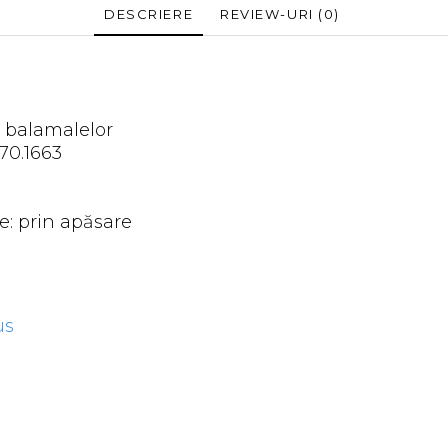
DESCRIERE
REVIEW-URI
(0)
r balamalelor
70.1663
e: prin apăsare
us