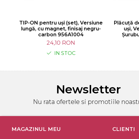
TIP-ON pentru uşi (set), Versiune
Plăcuţă d
lungă, cu magnet, finisaj negru-
uşi, V
carbon 956A1004
Şurubu
24,10 RON
IN STOC
Newsletter
Nu rata ofertele si promotiile noast
MAGAZINUL MEU
CLIENTI