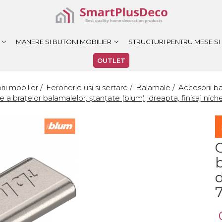
MANERE SI BUTONI MOBILIER
STRUCTURI PENTRU MESE SI
OUTLET
ii mobilier /
Feronerie usi si sertare /
Balamale /
Accesorii b
 a brațelor balamalelor, ştanţate (blum), dreapta, finisaj nic
b
d