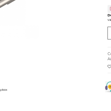
Du
va
C
A
asybox