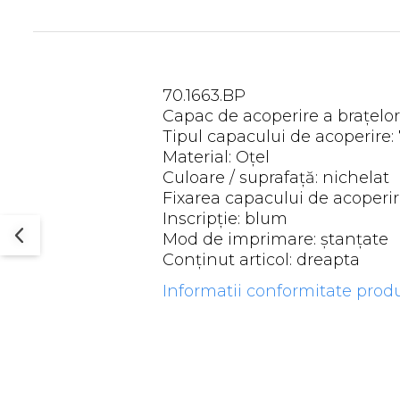
Rotile mobilier
Scurgatoare pentru vase
Scule si unelte
Cosuri Jolly si coloane
70.1663.BP
Capac de acoperire a brațelo
Tipul capacului de acoperire: 
Material: Oţel
Culoare / suprafaţă: nichelat
Fixarea capacului de acoperir
Inscripţie: blum
Mod de imprimare: ştanţate
Conţinut articol: dreapta
Informatii conformitate prod