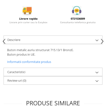
Rotile mobilier
Scurgatoare pentru vase
Scule si unelte
Livrare rapida
0721536009
Cosuri Jolly si coloane
Livrare prin curier sau la Easybox
Consultanta telefonica gratuita
Descriere
Buton metalic auriu structurat 715.13/1 BronzE.
Buton produs in UE.
Informatii conformitate produs
Caracteristici
Review-uri
(0)
PRODUSE SIMILARE