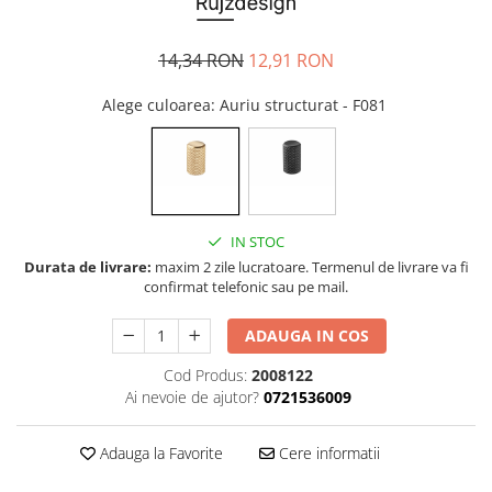
Tandembox Antaro - Blum
Prize
Sisteme si accesorii pentru
Legrabox - Blum
dressing
14,34 RON
12,91 RON
Merivobox - Blum
Sisteme pentru usi pliante
Alege culoarea
: Auriu structurat - F081
Accesorii dressing
Bari pentru haine
Console si suporti polita
Accesorii pentru compartimentare
sertare
IN STOC
Organizatoare sertare
Durata de livrare:
maxim 2 zile lucratoare. Termenul de livrare va fi
confirmat telefonic sau pe mail.
Orga-Line - Blum
Ambia-Line - Blum
ADAUGA IN COS
Suruburi, coltare, elemente de
imbinare
Cod Produs:
2008122
Ai nevoie de ajutor?
0721536009
Lamele si cepi de lemn
Picioare si rotile mobilier
Adauga la Favorite
Cere informatii
Picioare mobilier