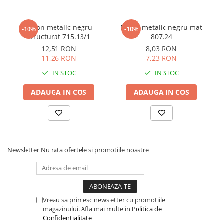
Buton metalic negru
Buton metalic negru mat
-10%
-10%
structurat 715.13/1
807.24
12,51 RON
8,03 RON
11,26 RON
7,23 RON
IN STOC
IN STOC
ADAUGA IN COS
ADAUGA IN COS
Newsletter
Nu rata ofertele si promotiile noastre
Vreau sa primesc newsletter cu promotiile
magazinului. Afla mai multe in
Politica de
Confidentialitate